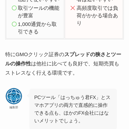
取引ツールの機能
高頻度取引では負
が豊富
荷がかかる場合あ
り
1,000通貨から取
引できる
特にGMOクリック証券の
スプレッドの狭さとツー
ルの操作性
は他社に比べても良好で、短期売買も
ストレスなく行える環境です。
PCツール「はっちゅう君FX」とス
マホアプリの両方で直感的に操作
編集部
できる点も、ほかのFX会社にはな
いメリットでしょう。