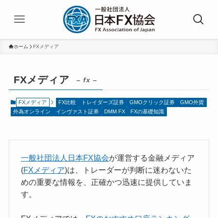
ホーム
FXメディア
FXメディア
– fx –
FXメディア
FX比較
トレイダーズ証券
GMOクリック証券
GMO外貨
外為オンライン
インヴァスト証券
DMM FX
FXの基礎知識
一般社団法人日本FX協会
が運営する金融メディア
(
FXメディア
)は、トレーダーが判断に迷わないた
めの重要な情報を、正確かつ迅速に提供していま
す。